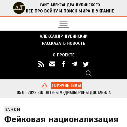
САЙТ АЛЕКСАНДРА ДУБИНСКОГО
ВСЕ ПРО ВОЙНУ И ПОИСК МИРА В УКРАИНЕ
АЛЕКСАНДР ДУБИНСКИЙ
РАССКАЗАТЬ НОВОСТЬ
О ПРОЕКТЕ
Поиск
Форма поиска
ГОРЯЧИЕ ТЕМЫ
05.05.2022
ВОЛОНТЕРЫ МЕДИАОБОРОНЫ ДОСТАВИЛА
ГУМАНИТАРНУЮ ПОМОЩЬ В ОТДАЛЕННЫЕ СЕЛА ЧЕРНИГОВСКОЙ
ОБЛАСТИ
...
БАНКИ
13.05.2022
ДУБИНСКИЙ ВМЕСТЕ С АКТИВИСТАМИ МЕДИАОБОРОНЫ
ПРИВЕЗ ГУМАНИТАРНУЮ ПОМОЩЬ В КИЕВСКУЮ ОБЛАСТЬ
...
Фейковая национализация
05.05.2022
МЕДИАОБОРОНА ПЕРЕДАЛА В НАЦПОЛИЦИЮ МНОГО