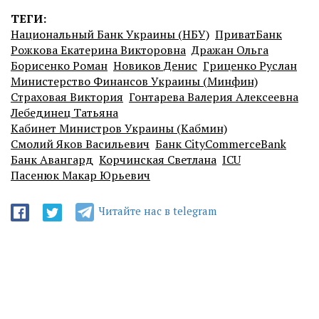
ТЕГИ:
Национальный Банк Украины (НБУ)
ПриватБанк
Рожкова Екатерина Викторовна
Дражан Ольга
Борисенко Роман
Новиков Денис
Гриценко Руслан
Министерство Финансов Украины (Минфин)
Страховая Виктория
Гонтарева Валерия Алексеевна
Лебединец Татьяна
Кабинет Министров Украины (Кабмин)
Смолий Яков Васильевич
Банк CityCommerceBank
Банк Авангард
Корчинская Светлана
ICU
Пасенюк Макар Юрьевич
Читайте нас в telegram