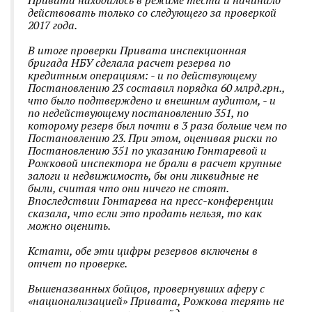
Привата находилось в режиме теста и начинало
действовать только со следующего за проверкой
2017 года.
В итоге проверки Привата инспекционная
бригада НБУ сделала расчет резерва по
кредитным операциям: - и по действующему
Постановлению 23 составил порядка 60 млрд.грн.,
что было подтверждено и внешним аудитом, - и
по недействующему постановлению 351, по
которому резерв был почти в 3 раза больше чем по
Постановлению 23. При этом, оценивая риски по
Постановлению 351 по указанию Гонтаревой и
Рожковой инспектора не брали в расчет крупные
залоги и недвижимость, бы они ликвидные не
были, считая что они ничего не стоят.
Впоследствии Гонтарева на пресс-конференции
сказала, что если это продать нельзя, то как
можно оценить.
Кстати, обе эти цифры резервов включены в
отчет по проверке.
Вышеназванных бойцов, провернувших аферу с
«национализацией» Привата, Рожкова терять не