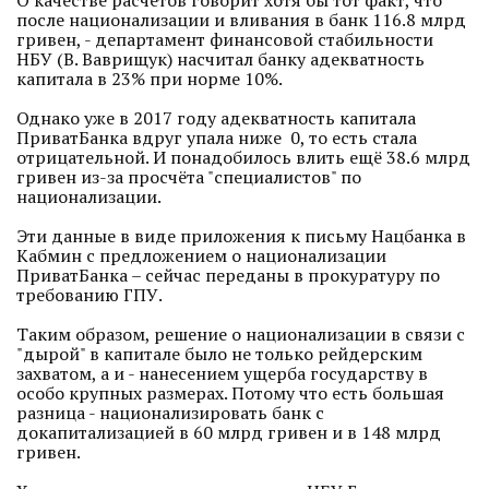
О качестве расчетов говорит хотя бы тот факт, что
после национализации и вливания в банк 116.8 млрд
гривен, - департамент финансовой стабильности
НБУ (В. Ваврищук) насчитал банку адекватность
капитала в 23% при норме 10%.
Однако уже в 2017 году адекватность капитала
ПриватБанка вдруг упала ниже 0, то есть стала
отрицательной. И понадобилось влить ещё 38.6 млрд
гривен из-за просчёта "специалистов" по
национализации.
Эти данные в виде приложения к письму Нацбанка в
Кабмин с предложением о национализации
ПриватБанка – сейчас переданы в прокуратуру по
требованию ГПУ.
Таким образом, решение о национализации в связи с
"дырой" в капитале было не только рейдерским
захватом, а и - нанесением ущерба государству в
особо крупных размерах. Потому что есть большая
разница - национализировать банк с
докапитализацией в 60 млрд гривен и в 148 млрд
гривен.