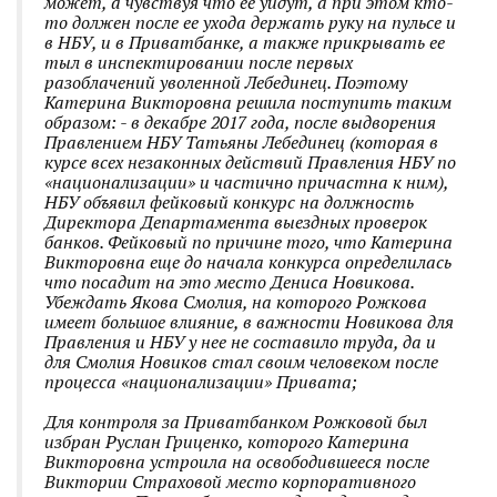
может, а чувствуя что ее уйдут, а при этом кто-
то должен после ее ухода держать руку на пульсе и
в НБУ, и в Приватбанке, а также прикрывать ее
тыл в инспектировании после первых
разоблачений уволенной Лебединец. Поэтому
Катерина Викторовна решила поступить таким
образом: - в декабре 2017 года, после выдворения
Правлением НБУ Татьяны Лебединец (которая в
курсе всех незаконных действий Правления НБУ по
«национализации» и частично причастна к ним),
НБУ объявил фейковый конкурс на должность
Директора Департамента выездных проверок
банков. Фейковый по причине того, что Катерина
Викторовна еще до начала конкурса определилась
что посадит на это место Дениса Новикова.
Убеждать Якова Смолия, на которого Рожкова
имеет большое влияние, в важности Новикова для
Правления и НБУ у нее не составило труда, да и
для Смолия Новиков стал своим человеком после
процесса «национализации» Привата;
Для контроля за Приватбанком Рожковой был
избран Руслан Гриценко, которого Катерина
Викторовна устроила на освободившееся после
Виктории Страховой место корпоративного