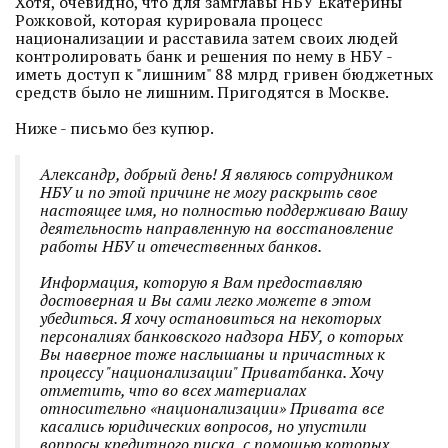
Хотя, очевидно, что для замглавы НБУ Екатерины
Рожковой, которая курировала процесс
национализации и расставила затем своих людей
контролировать банк и решения по нему в НБУ -
иметь доступ к "лишним" 88 млрд гривен бюджетных
средств было не лишним. Пригодятся в Москве.
Ниже - письмо без купюр.
Александр, добрый день! Я являюсь сотрудником
НБУ и по этой причине не могу раскрыть свое
настоящее имя, но полностью поддерживаю Вашу
деятельность направленную на восстановление
работы НБУ и отечественных банков.
Информация, которую я Вам предоставляю
достоверная и Вы сами легко можете в этом
убедиться. Я хочу остановиться на некоторых
персоналиях банковского надзора НБУ, о которых
Вы наверное тоже наслышаны и причастных к
процессу "национализации" Приватбанка. Хочу
отметить, что во всех материалах
относительно «национализации» Привата все
касались юридических вопросов, но упустили
вопросы кредитного риска, с помощью которых