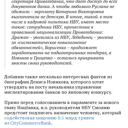
секретаря Приватбанка, что дает доступ до всех
документов банка. А чтобы любимого Руслана не
обижали – зарплату Катерина Викторовна
выхлопотала не детскую. В итоге, такой. в том
числе и кадровой политики НБУ, имеет место
такое: сотрудники НБУ, причастные к
провальной национализации Приватбанка:
Дражан –
уволилась из НБУ, Лебединец – уволена
за «систематическое невыполнение
обязанностей», Борисенко – продолжает
зарабатывать на подконтрольных тендерах, а
Новиков и Гриценко – остались прикрывать
хвосты своих руководителей.
Добавим также несколько интересных фактов из
биографии Дениса Новикова, которого хотят
утвердить на посту начальника управления
инспектирования банков по липовому конкурсу.
Прямо перед голосованием в парламенте за нового
главу Нацбанка, и.о. руководителя НБУ Смолию
предстоит подписать назначение человеку, который
содействовал хищению 0.5 млрд гривен
из
CityCommerceBank
.