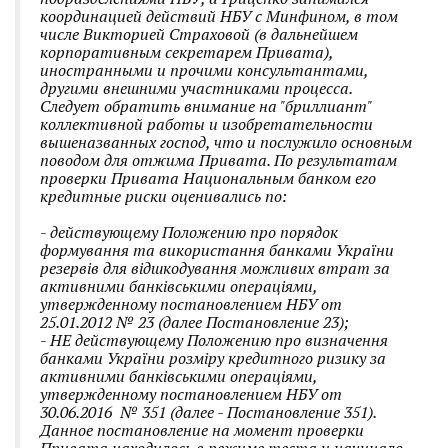
координацией действий НБУ с Минфином, в том
числе Викторией Страховой (в дальнейшем
корпоративным секретарем Привата),
иностранными и прочими консультантами,
другими внешними участниками процесса.
Следует обратить внимание на "бриллиант"
коллективной работы и изобретательности
вышеназванных господ, что и послужило основным
поводом для отжима Привата. По результатам
проверки Привата Национальным банком его
кредитные риски оценивались по:
- действующему Положению про порядок
формування та використання банками України
резервів для відшкодування можливих втрат за
активними банківськими операціями,
утвержденному постановлением НБУ от
25.01.2012 № 23 (далее Постановление 23);
- НЕ действующему Положению про визначення
банками України розміру кредитного ризику за
активними банківськими операціями,
утвержденному постановлением НБУ от
30.06.2016 № 351 (далее - Постановление 351).
Данное постановление на момент проверки