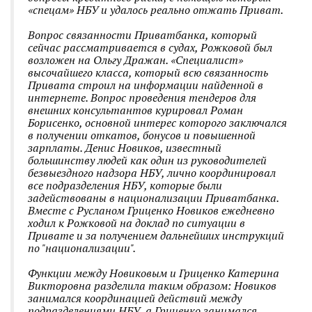
«спецам» НБУ и удалось реально отжать Приват.
Вопрос связанности Приватбанка, который
сейчас рассматривается в судах, Рожковой был
возложен на Ольгу Дражан. «Специалист»
высочайшего класса, который всю связанность
Привата строил на информации найденной в
интернете. Вопрос проведения тендеров для
внешних консультантов курировал Роман
Борисенко, основной интерес которого заключался
в получении откатов, бонусов и повышенной
зарплаты. Денис Новиков, известный
большинству людей как один из руководителей
безвыездного надзора НБУ, лично координировал
все подразделения НБУ, которые были
задействованы в национализации Приватбанка.
Вместе с Русланом Гриценко Новиков ежедневно
ходил к Рожковой на доклад по ситуации в
Привате и за получением дальнейших инструкций
по "национализации".
Функции между Новиковым и Гриценко Катерина
Викторовна разделила таким образом: Новиков
занимался координацией действий между
подразделениями НБУ, а Гриценко занимался