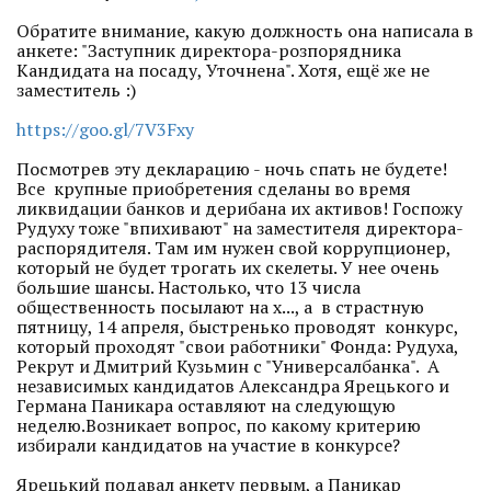
Обратите внимание, какую должность она написала в
анкете: "Заступник директора-розпорядника
Кандидата на посаду, Уточнена". Хотя, ещё же не
заместитель :)
https://goo.gl/7V3Fxy
Посмотрев эту декларацию - ночь спать не будете!
Все крупные приобретения сделаны во время
ликвидации банков и дерибана их активов! Госпожу
Рудуху тоже "впихивают" на заместителя директора-
распорядителя. Там им нужен свой коррупционер,
который не будет трогать их скелеты. У нее очень
большие шансы. Настолько, что 13 числа
общественность посылают на х..., а в страстную
пятницу, 14 апреля, быстренько проводят конкурс,
который проходят "свои работники" Фонда: Рудуха,
Рекрут и Дмитрий Кузьмин с "Универсалбанка". А
независимых кандидатов Александра Ярецького и
Германа Паникара оставляют на следующую
неделю.Возникает вопрос, по какому критерию
избирали кандидатов на участие в конкурсе?
Ярецький подавал анкету первым, а Паникар