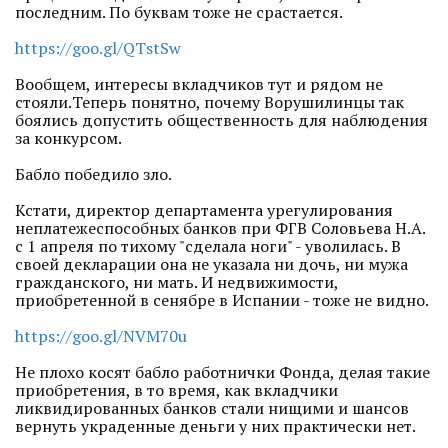
последним. По буквам тоже не срастается.
https://goo.gl/QTstSw
Вообщем, интересы вкладчиков тут и рядом не
стояли.Теперь понятно, почему Ворушилинцы так
боялись допустить общественность для наблюдения
за конкурсом.
Бабло победило зло.
Кстати, директор департамента урегулирования
неплатежеспособных банков при ФГВ Соловьева Н.А.
с 1 апреля по тихому "сделала ноги" - уволилась. В
своей декларации она не указала ни дочь, ни мужа
гражданского, ни мать. И недвижимости,
приобретенной в сенябре в Испании - тоже не видно.
https://goo.gl/NVM70u
Не плохо косят бабло работнички Фонда, делая такие
приобретения, в то время, как вкладчики
ликвидированных банков стали нищими и шансов
вернуть украденные деньги у них практически нет.