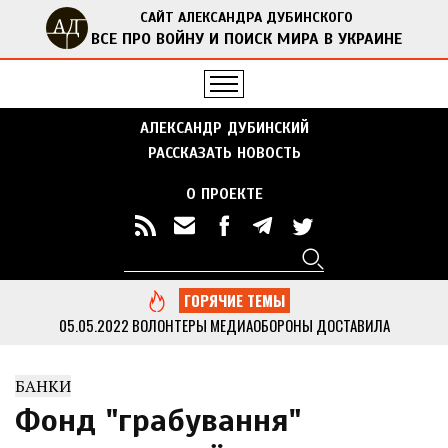
САЙТ АЛЕКСАНДРА ДУБИНСКОГО
ВСЕ ПРО ВОЙНУ И ПОИСК МИРА В УКРАИНЕ
АЛЕКСАНДР ДУБИНСКИЙ
РАССКАЗАТЬ НОВОСТЬ
О ПРОЕКТЕ
Поиск
Форма поиска
ГОРЯЧИЕ ТЕМЫ
05.05.2022
ВОЛОНТЕРЫ МЕДИАОБОРОНЫ ДОСТАВИЛА
ГУМАНИТАРНУЮ ПОМОЩЬ В ОТДАЛЕННЫЕ СЕЛА ЧЕРНИГОВСКОЙ
ОБЛАСТИ
...
БАНКИ
13.05.2022
ДУБИНСКИЙ ВМЕСТЕ С АКТИВИСТАМИ МЕДИАОБОРОНЫ
ПРИВЕЗ ГУМАНИТАРНУЮ ПОМОЩЬ В КИЕВСКУЮ ОБЛАСТЬ
...
Фонд "грабування"
05.05.2022
МЕДИАОБОРОНА ПЕРЕДАЛА В НАЦПОЛИЦИЮ МНОГО