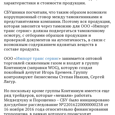
характеристики и стоимости продукции.
СБУшники посчитали, что таким образом возможен
коррупционный сговор между таможенниками и
представителями компании. Поэтому вся продукция,
которая завозится через таможню для ООО «Импорт
транс сервис» должна подвергаться таможенному
осмотру, с отборами образцов продукции и
проверкой документов на аутентичность, в связи с
возможным содержанием ядовитых веществ в
составе продукта.
ООО «
Импорт транс сервис
» занимается оптовой
торговлей сжиженным газом и входит в группу
Континиум (заправки WOG), которую создал
покойный депутат Игорь Еремеев. Группу
контролируют бизнесмены Степан Ивахив, Сергей
Лагур.
Но поскольку кроме группы Континиум имеется еще
ряд трейдеров, которые «мешали» работать
Медведчуку и Порошенко – СБУ было инициировано
досудебное расследование №22016220000000238 от
16 ноября 2016 года относительно финансирования
терроризма, в рамках которого происходит