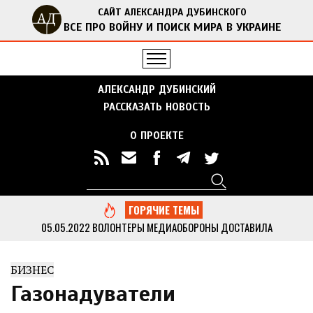
САЙТ АЛЕКСАНДРА ДУБИНСКОГО
ВСЕ ПРО ВОЙНУ И ПОИСК МИРА В УКРАИНЕ
АЛЕКСАНДР ДУБИНСКИЙ
РАССКАЗАТЬ НОВОСТЬ
О ПРОЕКТЕ
Поиск
Форма поиска
ГОРЯЧИЕ ТЕМЫ
05.05.2022
ВОЛОНТЕРЫ МЕДИАОБОРОНЫ ДОСТАВИЛА
ГУМАНИТАРНУЮ ПОМОЩЬ В ОТДАЛЕННЫЕ СЕЛА ЧЕРНИГОВСКОЙ
ОБЛАСТИ
...
БИЗНЕС
13.05.2022
ДУБИНСКИЙ ВМЕСТЕ С АКТИВИСТАМИ МЕДИАОБОРОНЫ
ПРИВЕЗ ГУМАНИТАРНУЮ ПОМОЩЬ В КИЕВСКУЮ ОБЛАСТЬ
...
Газонадуватели
05.05.2022
МЕДИАОБОРОНА ПЕРЕДАЛА В НАЦПОЛИЦИЮ МНОГО