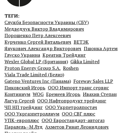
ТЕГИ:
Служба Безопасности Украины (СБУ)
Медведчук Виктор Владимирович
Порошенко Петр Алексеевич
Курченко Сергей Витальевич
ВЕТЭК
Янукович Александр Викторович
Пшонка Артем
Глуско Украина
Креатив Трейдинг
Wexler Global LP (Британия)
Gikka Limited
Proton Energy Group S.A.
Roshen
Viala Trade Limited (Белиз)
Gateno Ventures Inc (Панама)
Foreway Sales LLP
Пиковский Игорь
ООО Импорт транс сервис
Континиум
WOG
Еремеев Игорь
Ивахив Степан
Лагур Сергей
ООО Нафтопродукт трейдинг
ЧП НП трейдинг
ООО Укрпетролпостач
ООО Укргазпетроллиум
ООО СВГ плюс
УПК-европлюс
ООО Евростандарт-автогаз
Паралель–М Лтд
Ахметов Ринат Леонидович