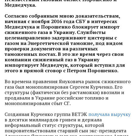
Медведчука.
Согласно собранным мною доказательствам,
начиная с
ноября 2016 года СБУ в интересах
Медведчука и Порошенко блокиру
ет импорт
сжиженного газа в Украину
.
Службисты
целенаправленно
задерживают цистерны с
газом на Энергетической таможне, под видом
проверки
документов на различных
таможенных постах.
В это же время через свои
компании сжиженный газ в Украину
импортирует Медведчук, который вступил для
этого в прямой сговор с Петром Порошенко.
Во времена правления Януковича рынок сжиженного
газа был монополизирован Сергеем Курченко. Его
структуры (фактически без растаможки) ввозили и
продавали в Украине российские топливо и
монополизировали сбыт СГ.
Созданная Курченко группа ВЕТЭК
получала выручку
в десятки миллиардов гривен и держала
неформальный статус структуры, которой
покровительствовали старший сын экс-президента