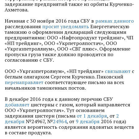
задержание предприятий также из орбиты Курченко-
Ахметова.
Начиная с 30 ноября 2016 года СБУ в
рамках данного
расследования
просит уведомлять
Енергетическую
таможню о оформлении деклараций следующими
предприятиями: ООО «Нафтопродукт трейдинг», ЧП
«НП трейдинг», ООО «Укрпетролпостач», ООО
«Укргазпетроллиум», ООО «СВГ плюс». Оформление
пропуска груза также должно проводится по
согласованию с СБУ.
ООО «Укргазпетролиум», «НП трейдинг»
связывают
с
беглым олигархом Сергеем Курченко. Пиковский
перенаправляет
соответствующее письмо на всех
начальников таможенных постов.
В декабре 2016 года к данному перечню СБУ
добавляет
цистерны с газом, который направляется
ООО «Укрпетролпостач». Тут основанием
задержания цистерн (письма
от 1 декабря
, от
2
декабря
№24967, №
24964
, от
9 декабря
2016 года)
является вероятность содержания ядовитых веществ
в составе продукта.