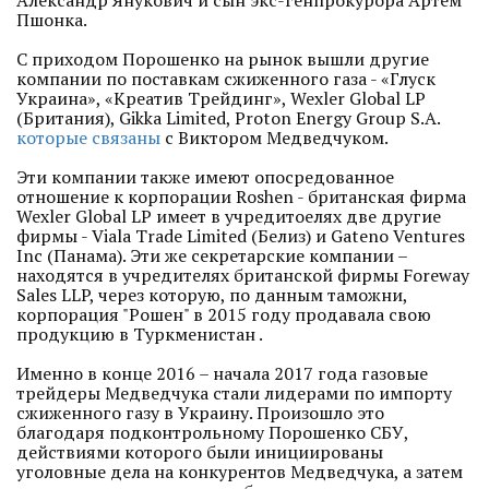
Александр Янукович и сын экс-генпрокурора Артем
Пшонка.
С приходом Порошенко на рынок вышли другие
компании по поставкам сжиженного газа - «Глуск
Украина», «Креатив Трейдинг», Wexler Global LP
(Британия), Gikka Limited, Proton Energy Group S.A.
которые связаны
с Виктором Медведчуком.
Эти компании также имеют опосредованное
отношение к корпорации Roshen - британская фирма
Wexler Global LP имеет в учредитоелях две другие
фирмы - Viala Trade Limited (Белиз) и Gateno Ventures
Inc (Панама). Эти же секретарские компании –
находятся в учредителях британской фирмы Foreway
Sales LLP, через которую, по данным таможни,
корпорация "Рошен" в 2015 году продавала свою
продукцию в Туркменистан .
Именно в конце 2016 – начала 2017 года газовые
трейдеры Медведчука стали лидерами по импорту
сжиженного газу в Украину. Произошло это
благодаря подконтрольному Порошенко СБУ,
действиями которого были инициированы
уголовные дела на конкурентов Медведчука, а затем