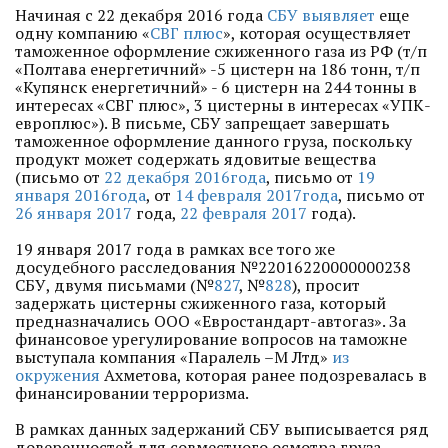
Начиная с 22 декабря 2016 года
СБУ выявляет
еще
одну компанию «
СВГ плюс
», которая осуществляет
таможенное оформление сжиженного газа из РФ (т/п
«Полтава енергетичний» -5 цистерн на 186 тонн, т/п
«Купянск енергетичний» - 6 цистерн на 244 тонны в
интересах «СВГ плюс», 3 цистерны в интересах «УПК-
европлюс»). В письме, СБУ запрещает завершать
таможенное оформление данного груза, поскольку
продукт может содержать ядовитые вещества
(письмо от
22 декабря 2016года
, письмо от
19
января 2016года
, от
14 февраля 2017года
, письмо от
26 января 2017
года,
22 февраля 2017
года).
19 января 2017 года в рамках все того же
досудебного расследования №22016220000000238
СБУ, двумя письмами (№
827
, №
828
), просит
задержать цистерны сжиженного газа, который
предназначались ООО «Евростандарт-автогаз». За
финансовое урегулирование вопросов на таможне
выступала компания «Паралель –М Лтд»
из
окружения
Ахметова, которая ранее подозревалась в
финансировании терроризма.
В рамках данных задержаний СБУ выписывается ряд
доверенностей для совместного осмотра груза