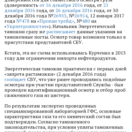
(доверенность
от 16 декабря 2016
года, от
21
декабря 2016
года, от
26 декабря 2016
года, от 30
декабря 2016 года №
26933
, №
26954
, 12 января 2017
года
№478
на «
Пропан трейд»
, №
480
на
«
Укрпетролпостач
»). Начальник Энергетической
таможни сразу же
расписывает
данные указания на
таможенные посты. Осмотр товар возможен только в
присутствии представителей СБУ.
Кстати, эта же схема использовалась Курченко в 2013
году для ограничения импорта нефтепродуктов.
Энергетическая таможня практически с первых дней
«запрета растаможки» (2 декабря 2016 года)
сообщает
СБУ, что уже ранее проводились подобные
осмотры при участии представителей Службы - был
проведен идентификационный осмотр и отбор проб
сжиженного газа из цистерн.
По результатам экспертиз проведенных
специализированной лабораторией ГФС, основные
характеристики газа та его химический состав был
подтвержден. Согласно таможенного
законодательства, при условии уплаты таможенных