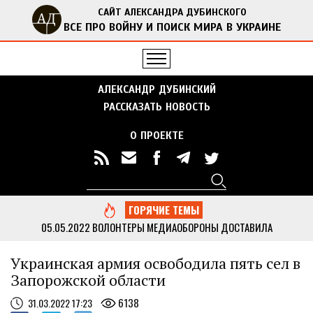
САЙТ АЛЕКСАНДРА ДУБИНСКОГО
ВСЕ ПРО ВОЙНУ И ПОИСК МИРА В УКРАИНЕ
АЛЕКСАНДР ДУБИНСКИЙ
РАССКАЗАТЬ НОВОСТЬ
О ПРОЕКТЕ
Поиск
Форма поиска
ГОРЯЧИЕ ТЕМЫ
05.05.2022
ВОЛОНТЕРЫ МЕДИАОБОРОНЫ ДОСТАВИЛА
ГУМАНИТАРНУЮ ПОМОЩЬ В ОТДАЛЕННЫЕ СЕЛА ЧЕРНИГОВСКОЙ
ОБЛАСТИ
...
Украинская армия освободила пять сел в
13.05.2022
ДУБИНСКИЙ ВМЕСТЕ С АКТИВИСТАМИ МЕДИАОБОРОНЫ
Запорожской области
ПРИВЕЗ ГУМАНИТАРНУЮ ПОМОЩЬ В КИЕВСКУЮ ОБЛАСТЬ
...
05.05.2022
МЕДИАОБОРОНА ПЕРЕДАЛА В НАЦПОЛИЦИЮ МНОГО
6138
31.03.2022 17:23