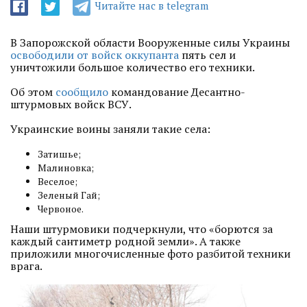
ГУМАНИТАРНОЙ ПОМОЩИ ИЗ ИТАЛИИ
...
Читайте нас в telegram
11.05.2022
МЕДИАОБОРОНА ДОСТАВИЛА ГУМАНИТАРНУЮ ПОМОЩЬ В
СЕЛА БУЧАНСКОГО РАЙОНА
...
В Запорожской области Вооруженные силы Украины
27.04.2022
МЕДИАОБОРОНА ПОМОГЛА ВСУ НАЙТИ АВТО ДЛЯ
освободили от войск оккупанта
пять сел и
ФРОНТА И РАЗЫСКИВАЕТ ЕЩЕ ОДИН ПАРКЕТНИК ДЛЯ УКРАИНСКИХ
уничтожили большое количество его техники.
ВОИНОВ
...
Об этом
сообщило
командование Десантно-
штурмовых войск ВСУ.
Украинские воины заняли такие села:
Затишье;
Малиновка;
Веселое;
Зеленый Гай;
Червоное.
Наши штурмовики подчеркнули, что «борются за
каждый сантиметр родной земли». А также
приложили многочисленные фото разбитой техники
врага.