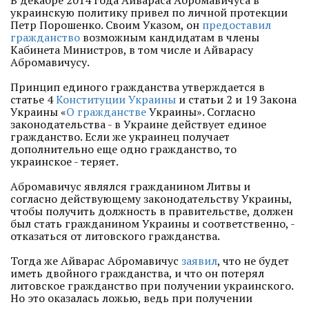
В декабре 2014 года Айвараса Абромавичуса в
украинскую политику привел по личной протекции
Петр Порошенко. Своим Указом, он
предоставил
гражданство
возможным кандидатам в члены
Кабинета Министров, в том числе и Айварасу
Абромавичусу.
Принцип единого гражданства утверждается в
статье 4
Конституции Украины
и статьи 2 и 19 Закона
Украины «
О гражданстве
Украины». Согласно
законодательства - в Украине действует единое
гражданство. Если же украинец получает
дополнительно еще одно гражданство, то
украинское - теряет.
Абромавичус являлся гражданином Литвы и
согласно действующему законодательству Украины,
чтобы получить должность в правительстве, должен
был стать гражданином Украины и соответственно, -
отказаться от литовского гражданства.
Тогда же Айварас Абромавичус
заявил
, что не будет
иметь двойного гражданства, и что он потерял
литовское гражданство при получении украинского.
Но это оказалась ложью, ведь при получении