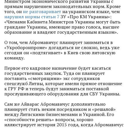
Министром экономического развития Украины с
прямым нарушением законодательных норм. Кроме
того, он
не разговаривает
на украинском языке, чем
нарушил нормы статьи 7
ЗУ «Про КМ Украины»:
«Членами Кабинета Министров Украины могут быть
граждане Украины, имеющие право голоса, высшее
образование и владеют государственным языком».
О том, чем Абромавичус планирует заниматься в
«Укроборонпроме» догадаться не сложно, ведь уже
сегодня он «подтягивает» в Киев свою литовскую
команду.
Первое его кадровое назначение будет касаться
государственных закупок. Туда он планирует
поставить «смотрящими» экс сотрудников
спецслужб Литвы, которые имели прямое отношение
к ГРУ РФ и теперь будут заниматься поставкой
прослушивающего оборудования для СБУ Украины.
Сам же Айварас Абромавичус дополнительно
планирует стать неким посредником и «решалой»
между Литвскими бизнесменами и Украиной. Его
«способности решать» вопросы, хорошо
иллюстрирует история 2015 года, когда Абромавичус