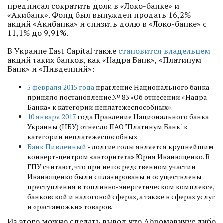
предписал сократить доли в «Локо-банке» и
«Акибанк». Фонд был вынужден продать 16,2%
акций «Акибанка» и снизить долю в «Локо-банке» с
11,1% до 9,91%.
В Украине East Capital также
становится владельцем
акций таких банков, как «Надра Банк», «Платинум
Банк» и «Пивденний»:
5 февраля 2015 года
правление Национального банка
приняло постановление № 83 «Об отнесении «Надра
Банка» к категории неплатежеспособных».
10 января 2017
года Правление Национального банка
Украины (НБУ) отнесло ПАО "Платинум Банк" к
категории неплатежеспособных.
Банк Пивденный
- долгие годы является крупнейшим
конверт-центром «авторитета» Юрия Иванющенко. В
ГПУ считают, что при непосредственном участии
Иванющенко были спланированы и осуществлены
преступления в топливно-энергетическом комплексе,
банковской и налоговой сферах, а также в сферах услуг
и «растаможки» товаров.
Из этого можно сделать вывод что Абромавичус либо