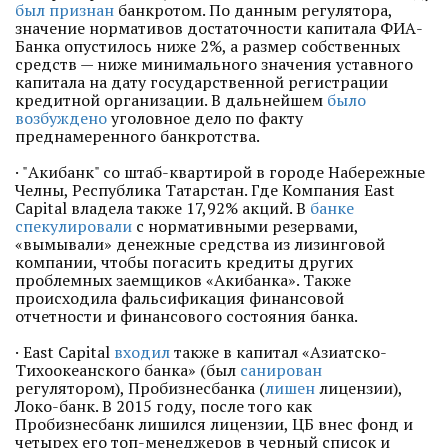
был признан
банкротом. По данным регулятора,
значение нормативов достаточности капитала ФИА-
Банка опустилось ниже 2%, а размер собственных
средств — ниже минимального значения уставного
капитала на дату государственной регистрации
кредитной организации. В дальнейшем
было
возбуждено
уголовное дело по факту
преднамеренного банкротства.
· "Акибанк" со штаб-квартирой в городе Набережные
Челны, Республика Татарстан. Где Компания East
Capital владела также 17,92% акций. В
банке
спекулировали
с нормативными резервами,
«вымывали» денежные средства из лизинговой
компании, чтобы погасить кредиты других
проблемных заемщиков «Акибанка». Также
происходила фальсификация финансовой
отчетности и финансового состояния банка.
· East Capital
входил
также в капитал «Азиатско-
Тихоокеанского банка» (был
санирован
регулятором), Пробизнесбанка (
лишен
лицензии),
Локо-банк. В 2015 году, после того как
Пробизнесбанк лишился лицензии, ЦБ внес фонд и
четырех его топ-менеджеров в черный список и