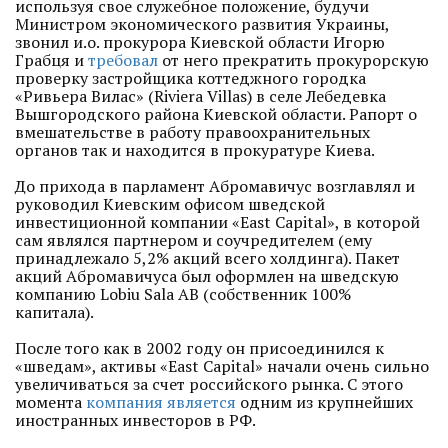
используя свое служебное положение, будучи
Министром экономического развития Украины,
звонил и.о. прокурора Киевской области Игорю
Грабця и
требовал
от него прекратить прокурорскую
проверку застройщика коттеджного городка
«Ривьера Вилас» (Riviera Villas) в селе Лебедевка
Вышгородского района Киевской области. Рапорт о
вмешательстве в работу правоохранительных
органов так и находится в прокуратуре Киева.
До прихода в парламент Абромавичус возглавлял и
руководил Киевским офисом шведской
инвестиционной компании «East Capital», в которой
сам являлся партнером и соучредителем (ему
принадлежало 5,2% акций всего холдинга). Пакет
акций Абромавичуса был оформлен на шведскую
компанию Lobiu Sala AB (собственник 100%
капитала).
После того как в 2002 году он присоединился к
«шведам», активы «East Capital» начали очень сильно
увеличиваться за счет российского рынка. С этого
момента
компания является
одним из крупнейших
иностранных инвесторов в РФ.