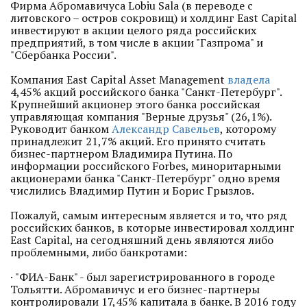
Фирма Абромавичуса Lobiu Sala (в переводе с
литовского – остров сокровищ) и холдинг East Capital
инвестируют в акции целого ряда российских
предприятий, в том числе в акции "Газпрома" и
"Сбербанка России".
Компания East Capital Asset Management
владела
4,45% акций российского банка "Санкт-Петербург".
Крупнейший акционер этого банка российская
управляющая компания "Верные друзья" (26,1%).
Руководит банком
Александр Савельев
, которому
принадлежит 21,7% акций. Его принято считать
бизнес-партнером Владимира Путина. По
информации российского Forbes, миноритарными
акционерами банка "Санкт-Петербург" одно время
числились Владимир Путин и Борис Грызлов.
Пожалуй, самым интересным является и то, что ряд
российских банков, в которые инвестировал холдинг
East Capital, на сегодняшний день являются либо
проблемными, либо банкротами:
· "ФИА-Банк" - был зарегистрированного в городе
Тольятти. Абромавичус и его бизнес-партнеры
контролировали 17,45% капитала в банке. В 2016 году