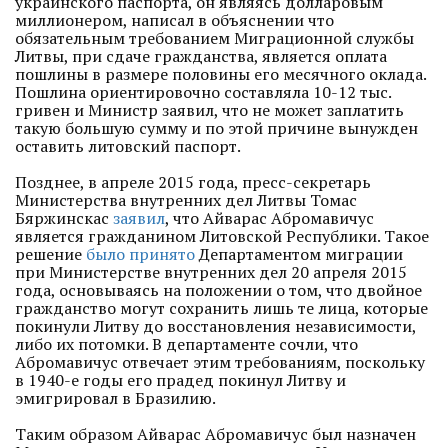
украинского паспорта, он являясь долларовым
миллионером, написал в объяснении что
обязательным требованием Миграционной службы
Литвы, при сдаче гражданства, является оплата
пошлины в размере половины его месячного оклада.
Пошлина ориентировочно составляла 10-12 тыс.
гривен и Министр заявил, что не может заплатить
такую большую сумму и по этой причине вынужден
оставить литовский паспорт.
Позднее, в апреле 2015 года, пресс-секретарь
Министерства внутренних дел Литвы Томас
Бяржинскас
заявил
, что Айварас Абромавичус
является гражданином Литовской Республики. Такое
решение
было принято
Департаментом миграции
при Министерстве внутренних дел 20 апреля 2015
года, основываясь на положении о том, что двойное
гражданство могут сохранить лишь те лица, которые
покинули Литву до восстановления независимости,
либо их потомки. В департаменте сочли, что
Абромавичус отвечает этим требованиям, поскольку
в 1940-е годы его прадед покинул Литву и
эмигрировал в Бразилию.
Таким образом Айварас Абромавичус был назначен