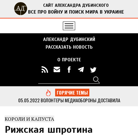
САЙТ АЛЕКСАНДРА ДУБИНСКОГО
ВСЕ ПРО ВОЙНУ И ПОИСК МИРА В УКРАИНЕ
АЛЕКСАНДР ДУБИНСКИЙ
РАССКАЗАТЬ НОВОСТЬ
О ПРОЕКТЕ
Поиск
Форма поиска
ГОРЯЧИЕ ТЕМЫ
05.05.2022
ВОЛОНТЕРЫ МЕДИАОБОРОНЫ ДОСТАВИЛА
ГУМАНИТАРНУЮ ПОМОЩЬ В ОТДАЛЕННЫЕ СЕЛА ЧЕРНИГОВСКОЙ
ОБЛАСТИ
...
КОРОЛИ И КАПУСТА
13.05.2022
ДУБИНСКИЙ ВМЕСТЕ С АКТИВИСТАМИ МЕДИАОБОРОНЫ
ПРИВЕЗ ГУМАНИТАРНУЮ ПОМОЩЬ В КИЕВСКУЮ ОБЛАСТЬ
...
Рижская шпротина
05.05.2022
МЕДИАОБОРОНА ПЕРЕДАЛА В НАЦПОЛИЦИЮ МНОГО