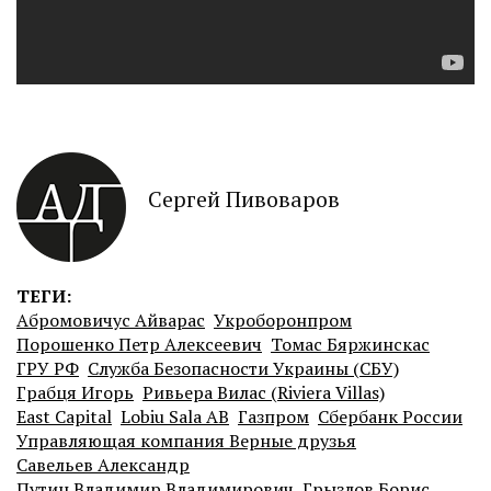
Сергей Пивоваров
ТЕГИ:
Абромовичус Айварас
Укроборонпром
Порошенко Петр Алексеевич
Томас Бяржинскас
ГРУ РФ
Служба Безопасности Украины (СБУ)
Грабця Игорь
Ривьера Вилас (Riviera Villas)
East Capital
Lobiu Sala AB
Газпром
Сбербанк России
Управляющая компания Верные друзья
Савельев Александр
Путин Владимир Владимирович
Грызлов Борис