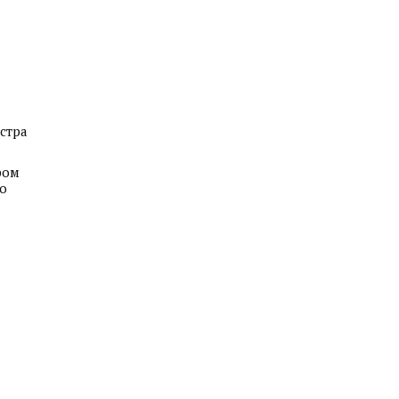
стра
ром
о