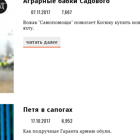
Аграрные бабки Садового
07.11.2017
7,667
Вожак "Самопомощи" помогает Косюку купить но
яхту.
читать далее
Петя в сапогах
17.10.2017
6,952
Как подручные Гаранта армию обули.