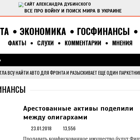
САЙТ АЛЕКСАНДРА ДУБИНСКОГО
ВСЕ ПРО ВОЙНУ И ПОИСК МИРА В УКРАИНЕ
ТА
ЭКОНОМИКА
ГОСФИНАНСЫ
ФАКТЫ
СЛУХИ
КОММЕНТАРИИ
МНЕНИЯ
Поиск
Ь
Форма поис
ЛА ВСУ НАЙТИ АВТО ДЛЯ ФРОНТА И РАЗЫСКИВАЕТ ЕЩЕ ОДИН ПАРКЕТНИ
ОРОНЫ ДОСТАВИЛА ГУМАНИТАРНУЮ ПОМОЩЬ В ОТДАЛЕННЫЕ СЕЛА
ФИНАНСЫ
 АКТИВИСТАМИ МЕДИАОБОРОНЫ ПРИВЕЗ ГУМАНИТАРНУЮ ПОМОЩЬ В КИЕ
Арестованные активы поделили
ДАЛА В НАЦПОЛИЦИЮ МНОГО ГУМАНИТАРНОЙ ПОМОЩИ ИЗ ИТАЛИИ
...
между олигархами
ВИЛА ГУМАНИТАРНУЮ ПОМОЩЬ В СЕЛА БУЧАНСКОГО РАЙОНА
...
23.01.2018
13,556
Продавать конфискованное имущество будут Фир