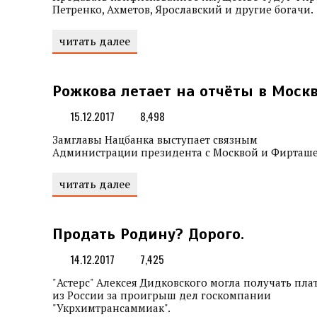
Петренко, Ахметов, Ярославский и другие богачи.
читать далее
Рожкова летает на отчёты в Моск
15.12.2017
8,498
Замглавы Нацбанка выступает связным
Администрации президента с Москвой и Фирташе
читать далее
Продать Родину? Дорого.
14.12.2017
7,425
"Астерс" Алексея Дидковского могла получать пла
из России за проигрыш дел госкомпании
"Укрхимтрансаммиак".