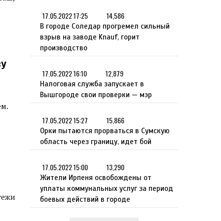
17.05.2022 17:25
14,586
В городе Соледар прогремел сильный
взрыв на заводе Knauf, горит
производство
ву
17.05.2022 16:10
12,879
Налоговая служба запускает в
Вышгороде свои проверки — мэр
м.
17.05.2022 15:27
15,866
Орки пытаются прорваться в Сумскую
область через границу, идет бой
17.05.2022 15:00
13,290
Жители Ирпеня освобождены от
уплаты коммунальных услуг за период
тежи
боевых действий в городе