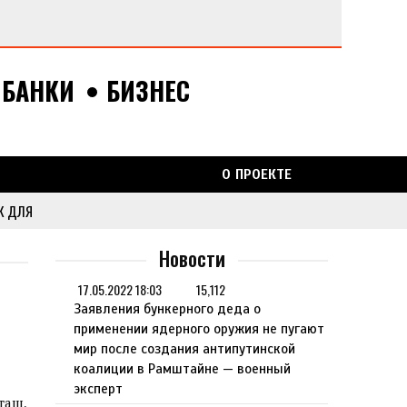
БАНКИ
БИЗНЕС
О ПРОЕКТЕ
ка
К ДЛЯ
Новости
ВСКУЮ
17.05.2022 18:03
15,112
Заявления бункерного деда о
применении ядерного оружия не пугают
мир после создания антипутинской
коалиции в Рамштайне — военный
эксперт
таш,