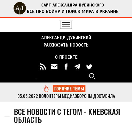
САЙТ АЛЕКСАНДРА ДУБИНСКОГО
ВСЕ ПРО ВОЙНУ И ПОИСК МИРА В УКРАИНЕ
АЛЕКСАНДР ДУБИНСКИЙ
РАССКАЗАТЬ НОВОСТЬ
О ПРОЕКТЕ
Поиск
Форма поиска
ГОРЯЧИЕ ТЕМЫ
05.05.2022
ВОЛОНТЕРЫ МЕДИАОБОРОНЫ ДОСТАВИЛА
ГУМАНИТАРНУЮ ПОМОЩЬ В ОТДАЛЕННЫЕ СЕЛА ЧЕРНИГОВСКОЙ
ОБЛАСТИ
...
ВСЕ НОВОСТИ С ТЕГОМ - КИЕВСКАЯ
13.05.2022
ДУБИНСКИЙ ВМЕСТЕ С АКТИВИСТАМИ МЕДИАОБОРОНЫ
ОБЛАСТЬ
ПРИВЕЗ ГУМАНИТАРНУЮ ПОМОЩЬ В КИЕВСКУЮ ОБЛАСТЬ
...
05.05.2022
МЕДИАОБОРОНА ПЕРЕДАЛА В НАЦПОЛИЦИЮ МНОГО