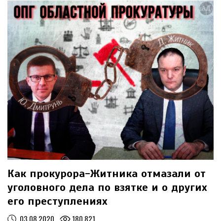
ГУМАНИТАРНОЙ ПОМОЩИ ИЗ ИТАЛИИ
...
11.05.2022
МЕДИАОБОРОНА ДОСТАВИЛА ГУМАНИТАРНУЮ ПОМОЩЬ В
СЕЛА БУЧАНСКОГО РАЙОНА
...
27.04.2022
МЕДИАОБОРОНА ПОМОГЛА ВСУ НАЙТИ АВТО ДЛЯ
ФРОНТА И РАЗЫСКИВАЕТ ЕЩЕ ОДИН ПАРКЕТНИК ДЛЯ УКРАИНСКИХ
ВОИНОВ
...
Как прокурора-Житника отмазали от
уголовного дела по взятке и о других
его преступлениях
03.08.2020
180,821