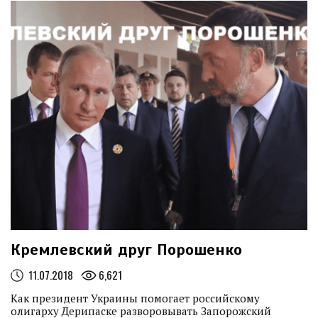
ГУМАНИТАРНОЙ ПОМОЩИ ИЗ ИТАЛИИ
...
11.05.2022
МЕДИАОБОРОНА ДОСТАВИЛА ГУМАНИТАРНУЮ ПОМОЩЬ В
СЕЛА БУЧАНСКОГО РАЙОНА
...
27.04.2022
МЕДИАОБОРОНА ПОМОГЛА ВСУ НАЙТИ АВТО ДЛЯ
ФРОНТА И РАЗЫСКИВАЕТ ЕЩЕ ОДИН ПАРКЕТНИК ДЛЯ УКРАИНСКИХ
ВОИНОВ
...
Кремлевский друг Порошенко
11.07.2018
6,621
Как президент Украины помогает российскому
олигарху Дерипаске разворовывать Запорожский