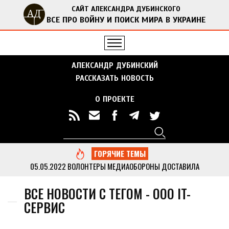
САЙТ АЛЕКСАНДРА ДУБИНСКОГО
ВСЕ ПРО ВОЙНУ И ПОИСК МИРА В УКРАИНЕ
АЛЕКСАНДР ДУБИНСКИЙ
РАССКАЗАТЬ НОВОСТЬ
О ПРОЕКТЕ
Поиск
Форма поиска
ГОРЯЧИЕ ТЕМЫ
05.05.2022
ВОЛОНТЕРЫ МЕДИАОБОРОНЫ ДОСТАВИЛА
ГУМАНИТАРНУЮ ПОМОЩЬ В ОТДАЛЕННЫЕ СЕЛА ЧЕРНИГОВСКОЙ
ОБЛАСТИ
...
ВСЕ НОВОСТИ С ТЕГОМ - ООО IT-
13.05.2022
ДУБИНСКИЙ ВМЕСТЕ С АКТИВИСТАМИ МЕДИАОБОРОНЫ
СЕРВИС
ПРИВЕЗ ГУМАНИТАРНУЮ ПОМОЩЬ В КИЕВСКУЮ ОБЛАСТЬ
...
05.05.2022
МЕДИАОБОРОНА ПЕРЕДАЛА В НАЦПОЛИЦИЮ МНОГО