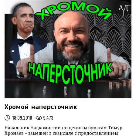
ГУМАНИТАРНОЙ ПОМОЩИ ИЗ ИТАЛИИ
...
11.05.2022
МЕДИАОБОРОНА ДОСТАВИЛА ГУМАНИТАРНУЮ ПОМОЩЬ В
СЕЛА БУЧАНСКОГО РАЙОНА
...
27.04.2022
МЕДИАОБОРОНА ПОМОГЛА ВСУ НАЙТИ АВТО ДЛЯ
ФРОНТА И РАЗЫСКИВАЕТ ЕЩЕ ОДИН ПАРКЕТНИК ДЛЯ УКРАИНСКИХ
ВОИНОВ
...
Хромой наперсточник
18.09.2018
9,473
Начальник Нацкомиссии по ценным бумагам Тимур
Хромаев – замешен в скандале с предоставлением