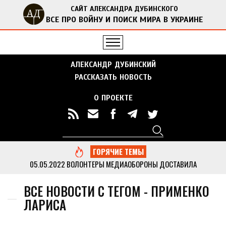
САЙТ АЛЕКСАНДРА ДУБИНСКОГО
ВСЕ ПРО ВОЙНУ И ПОИСК МИРА В УКРАИНЕ
АЛЕКСАНДР ДУБИНСКИЙ
РАССКАЗАТЬ НОВОСТЬ
О ПРОЕКТЕ
Поиск
Форма поиска
ГОРЯЧИЕ ТЕМЫ
05.05.2022
ВОЛОНТЕРЫ МЕДИАОБОРОНЫ ДОСТАВИЛА
ГУМАНИТАРНУЮ ПОМОЩЬ В ОТДАЛЕННЫЕ СЕЛА ЧЕРНИГОВСКОЙ
ОБЛАСТИ
...
ВСЕ НОВОСТИ С ТЕГОМ - ПРИМЕНКО
13.05.2022
ДУБИНСКИЙ ВМЕСТЕ С АКТИВИСТАМИ МЕДИАОБОРОНЫ
ЛАРИСА
ПРИВЕЗ ГУМАНИТАРНУЮ ПОМОЩЬ В КИЕВСКУЮ ОБЛАСТЬ
...
05.05.2022
МЕДИАОБОРОНА ПЕРЕДАЛА В НАЦПОЛИЦИЮ МНОГО