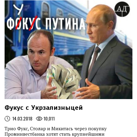
ГУМАНИТАРНОЙ ПОМОЩИ ИЗ ИТАЛИИ
...
11.05.2022
МЕДИАОБОРОНА ДОСТАВИЛА ГУМАНИТАРНУЮ ПОМОЩЬ В
СЕЛА БУЧАНСКОГО РАЙОНА
...
27.04.2022
МЕДИАОБОРОНА ПОМОГЛА ВСУ НАЙТИ АВТО ДЛЯ
ФРОНТА И РАЗЫСКИВАЕТ ЕЩЕ ОДИН ПАРКЕТНИК ДЛЯ УКРАИНСКИХ
ВОИНОВ
...
Фукус с Укрзализныцей
14.03.2018
10,011
Трио Фукс, Столар и Микитась через покупку
Проминвестбанка хотят стать крупнейшими