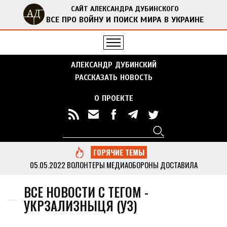
САЙТ АЛЕКСАНДРА ДУБИНСКОГО
ВСЕ ПРО ВОЙНУ И ПОИСК МИРА В УКРАИНЕ
АЛЕКСАНДР ДУБИНСКИЙ
РАССКАЗАТЬ НОВОСТЬ
О ПРОЕКТЕ
Поиск
Форма поиска
ГОРЯЧИЕ ТЕМЫ
05.05.2022
ВОЛОНТЕРЫ МЕДИАОБОРОНЫ ДОСТАВИЛА
ГУМАНИТАРНУЮ ПОМОЩЬ В ОТДАЛЕННЫЕ СЕЛА ЧЕРНИГОВСКОЙ
ОБЛАСТИ
...
ВСЕ НОВОСТИ С ТЕГОМ -
13.05.2022
ДУБИНСКИЙ ВМЕСТЕ С АКТИВИСТАМИ МЕДИАОБОРОНЫ
УКРЗАЛИЗНЫЦЯ (УЗ)
ПРИВЕЗ ГУМАНИТАРНУЮ ПОМОЩЬ В КИЕВСКУЮ ОБЛАСТЬ
...
05.05.2022
МЕДИАОБОРОНА ПЕРЕДАЛА В НАЦПОЛИЦИЮ МНОГО