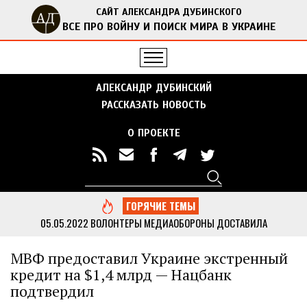
САЙТ АЛЕКСАНДРА ДУБИНСКОГО
ВСЕ ПРО ВОЙНУ И ПОИСК МИРА В УКРАИНЕ
АЛЕКСАНДР ДУБИНСКИЙ
РАССКАЗАТЬ НОВОСТЬ
О ПРОЕКТЕ
Поиск
Форма поиска
ГОРЯЧИЕ ТЕМЫ
05.05.2022
ВОЛОНТЕРЫ МЕДИАОБОРОНЫ ДОСТАВИЛА
ГУМАНИТАРНУЮ ПОМОЩЬ В ОТДАЛЕННЫЕ СЕЛА ЧЕРНИГОВСКОЙ
ОБЛАСТИ
...
МВФ предоставил Украине экстренный
13.05.2022
ДУБИНСКИЙ ВМЕСТЕ С АКТИВИСТАМИ МЕДИАОБОРОНЫ
кредит на $1,4 млрд — Нацбанк
ПРИВЕЗ ГУМАНИТАРНУЮ ПОМОЩЬ В КИЕВСКУЮ ОБЛАСТЬ
...
подтвердил
05.05.2022
МЕДИАОБОРОНА ПЕРЕДАЛА В НАЦПОЛИЦИЮ МНОГО