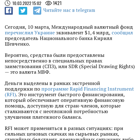
ГУМАНИТАРНОЙ ПОМОЩИ ИЗ ИТАЛИИ
...
1421
10.03.2022 15:02
11.05.2022
МЕДИАОБОРОНА ДОСТАВИЛА ГУМАНИТАРНУЮ ПОМОЩЬ В
Читайте нас в telegram
СЕЛА БУЧАНСКОГО РАЙОНА
...
27.04.2022
МЕДИАОБОРОНА ПОМОГЛА ВСУ НАЙТИ АВТО ДЛЯ
Сегодня, 10 марта, Международный валютный фонд
ФРОНТА И РАЗЫСКИВАЕТ ЕЩЕ ОДИН ПАРКЕТНИК ДЛЯ УКРАИНСКИХ
перечислил Украине
эквивалент $1,4 млрд,
сообщил
ВОИНОВ
...
председатель Национального банка Кирилл
Шевченко.
Вероятно, средства были предоставлены
непосредственно в специальных правах
заимствования (СПЗ), или SDR (Special Drawing Rights)
— это валюта МВФ.
Деньги выделены в рамках экстренной
поддержки по
программе Rapid Financing Instrument
(RFI)
. Это инструмент быстрого финансирования,
который обеспечивает оперативную финансовую
помощь, доступную для стран-членов, которые
сталкиваются с неотложной потребностью
улучшения платежного баланса.
RFI может применяться в разных ситуациях: при
сильных ценовых скачках на сырьевых рынках,
стихийных бедствиях, чрезвычайных ситуациях либо