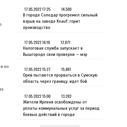
17.05.2022 17:25
14,580
В городе Соледар прогремел сильный
взрыв на заводе Knauf, горит
о
производство
17.05.2022 16:10
12,871
Налоговая служба запускает в
Вышгороде свои проверки — мэр
ли по
17.05.2022 15:27
15,861
Орки пытаются прорваться в Сумскую
область через границу, идет бой
их
17.05.2022 15:00
13,282
Жители Ирпеня освобождены от
уплаты коммунальных услуг за период
боевых действий в городе