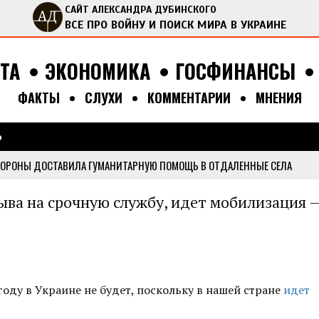
САЙТ АЛЕКСАНДРА ДУБИНСКОГО
ВСЕ ПРО ВОЙНУ И ПОИСК МИРА В УКРАИНЕ
ТА
ЭКОНОМИКА
ГОСФИНАНСЫ
ФАКТЫ
СЛУХИ
КОММЕНТАРИИ
МНЕНИЯ
Поиск
Ь
Форма поис
ОРОНЫ ДОСТАВИЛА ГУМАНИТАРНУЮ ПОМОЩЬ В ОТДАЛЕННЫЕ СЕЛА
 АКТИВИСТАМИ МЕДИАОБОРОНЫ ПРИВЕЗ ГУМАНИТАРНУЮ ПОМОЩЬ В КИЕ
зыва на срочную службу, идет мобилизация 
ДАЛА В НАЦПОЛИЦИЮ МНОГО ГУМАНИТАРНОЙ ПОМОЩИ ИЗ ИТАЛИИ
...
ВИЛА ГУМАНИТАРНУЮ ПОМОЩЬ В СЕЛА БУЧАНСКОГО РАЙОНА
...
ЛА ВСУ НАЙТИ АВТО ДЛЯ ФРОНТА И РАЗЫСКИВАЕТ ЕЩЕ ОДИН ПАРКЕТНИ
году в Украине не будет, поскольку в нашей стране
идет