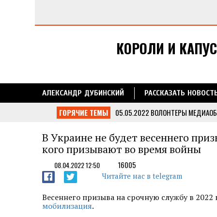
КОРОЛИ И КАПУС
АЛЕКСАНДР ДУБИНСКИЙ
РАССКАЗАТЬ НОВОСТ
ГОРЯЧИЕ ТЕМЫ
05.05.2022
ВОЛОНТЕРЫ МЕДИАОБ
ЧЕРНИГОВСКОЙ ОБЛАСТИ
...
13.05.2022
ДУБИНСКИЙ ВМЕСТЕ С
В Украине не будет весеннего при
ОБЛАСТЬ
...
кого призывают во время войны
05.05.2022
МЕДИАОБОРОНА ПЕРЕ
11.05.2022
МЕДИАОБОРОНА ДОСТА
16005
08.04.2022 12:50
27.04.2022
МЕДИАОБОРОНА ПОМОГ
Читайте нас в telegram
УКРАИНСКИХ ВОИНОВ
...
Весеннего призыва на срочную службу в 2022 
мобилизация
.