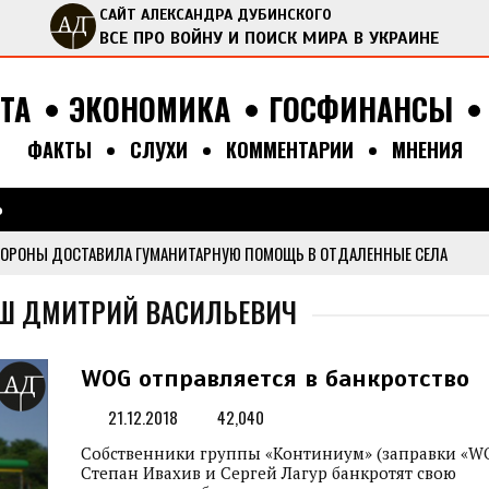
САЙТ АЛЕКСАНДРА ДУБИНСКОГО
ВСЕ ПРО ВОЙНУ И ПОИСК МИРА В УКРАИНЕ
ТА
ЭКОНОМИКА
ГОСФИНАНСЫ
ФАКТЫ
СЛУХИ
КОММЕНТАРИИ
МНЕНИЯ
Поиск
Ь
Форма поис
ОРОНЫ ДОСТАВИЛА ГУМАНИТАРНУЮ ПОМОЩЬ В ОТДАЛЕННЫЕ СЕЛА
 АКТИВИСТАМИ МЕДИАОБОРОНЫ ПРИВЕЗ ГУМАНИТАРНУЮ ПОМОЩЬ В КИЕ
ТАШ ДМИТРИЙ ВАСИЛЬЕВИЧ
ДАЛА В НАЦПОЛИЦИЮ МНОГО ГУМАНИТАРНОЙ ПОМОЩИ ИЗ ИТАЛИИ
...
ВИЛА ГУМАНИТАРНУЮ ПОМОЩЬ В СЕЛА БУЧАНСКОГО РАЙОНА
...
WOG отправляется в банкротство
ЛА ВСУ НАЙТИ АВТО ДЛЯ ФРОНТА И РАЗЫСКИВАЕТ ЕЩЕ ОДИН ПАРКЕТНИ
21.12.2018
42,040
Собственники группы «Континиум» (заправки «W
Степан Ивахив и Сергей Лагур банкротят свою