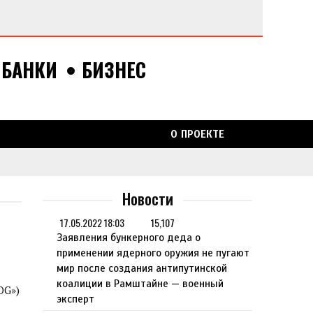
БАНКИ
БИЗНЕС
О ПРОЕКТЕ
ка
ВСКУЮ
Новости
17.05.2022 18:03
15,107
Заявления бункерного деда о
К ДЛЯ
применении ядерного оружия не пугают
мир после создания антипутинской
коалиции в Рамштайне — военный
OG»)
эксперт