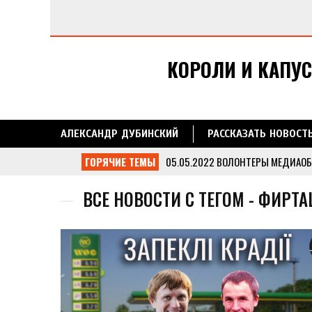
КОРОЛИ И КАПУС
АЛЕКСАНДР ДУБИНСКИЙ
РАССКАЗАТЬ НОВОСТ
ГОРЯЧИЕ ТЕМЫ
05.05.2022
ВОЛОНТЕРЫ МЕДИАОБ
ЧЕРНИГОВСКОЙ ОБЛАСТИ
...
13.05.2022
ДУБИНСКИЙ ВМЕСТЕ С
ВСЕ НОВОСТИ С ТЕГОМ - ФИР
ОБЛАСТЬ
...
05.05.2022
МЕДИАОБОРОНА ПЕРЕ
11.05.2022
МЕДИАОБОРОНА ДОСТА
27.04.2022
МЕДИАОБОРОНА ПОМОГ
УКРАИНСКИХ ВОИНОВ
...